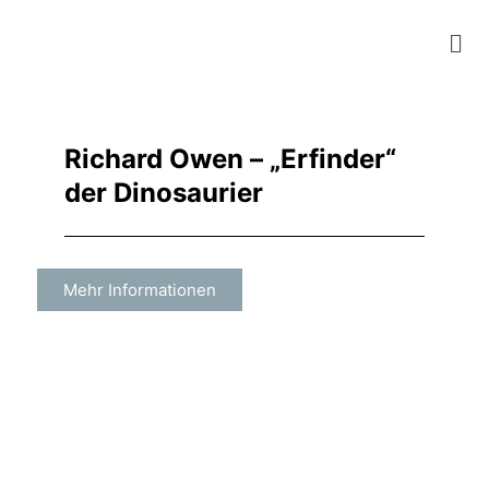
Zum
Mai
Inhalt
springen
Me
Richard Owen – „Erfinder“
der Dinosaurier
Mehr Informationen