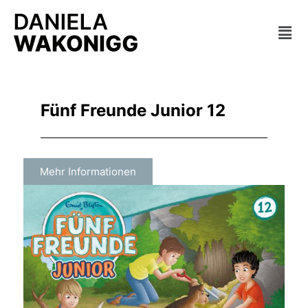
Zum
Mai
Inhalt
springen
Men
Fünf Freunde Junior 12
Mehr Informationen