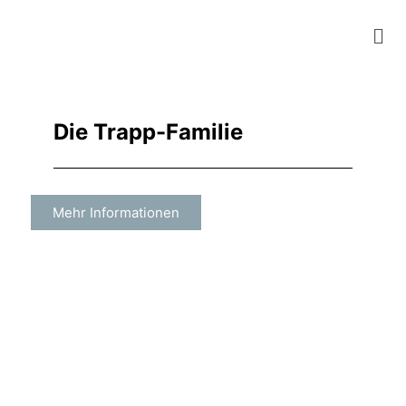
Zum
Mai
Inhalt
springen
Me
Die Trapp-Familie
Mehr Informationen