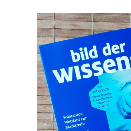
bild
der
wissenschaft