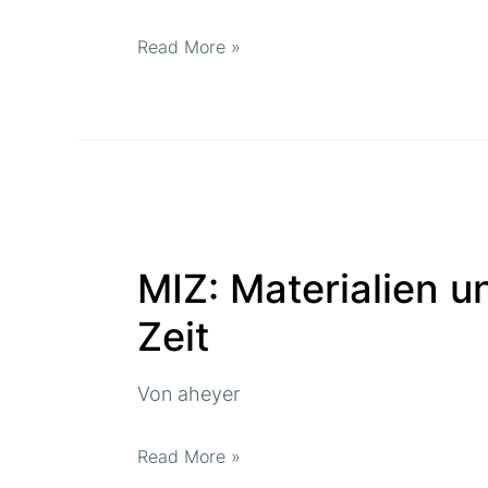
Read More »
MIZ:
Materialien
MIZ: Materialien u
und
Informationen
Zeit
zur
Zeit
Von
aheyer
Read More »