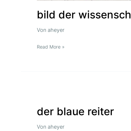
bild der wissensch
Von
aheyer
Read More »
der
blaue
der blaue reiter
reiter
Von
aheyer